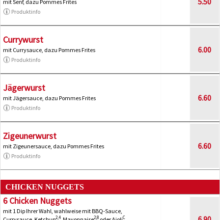
5.50
mit Senf, dazu Pommes Frites
Produktinfo
Currywurst
6.00
mit Currysauce, dazu Pommes Frites
Produktinfo
Jägerwurst
6.60
mit Jägersauce, dazu Pommes Frites
Produktinfo
Zigeunerwurst
6.60
mit Zigeunersauce, dazu Pommes Frites
Produktinfo
CHICKEN NUGGETS
6 Chicken Nuggets
mit 1 Dip Ihrer Wahl, wahlweise mit BBQ-Sauce,
6.90
2,4
2,8
C
Currysauce, Ketchup
, Mayonnaise
oder Aioli
,