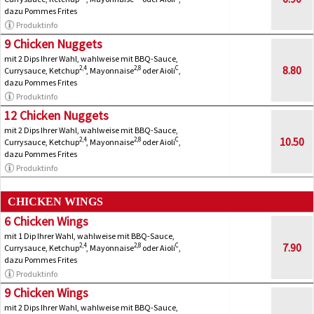
dazu Pommes Frites
Produktinfo
9 Chicken Nuggets
mit 2 Dips Ihrer Wahl, wahlweise mit BBQ-Sauce,
8.80
2,4
2,8
C
Currysauce, Ketchup
, Mayonnaise
oder Aioli
,
dazu Pommes Frites
Produktinfo
12 Chicken Nuggets
mit 2 Dips Ihrer Wahl, wahlweise mit BBQ-Sauce,
10.50
2,4
2,8
C
Currysauce, Ketchup
, Mayonnaise
oder Aioli
,
dazu Pommes Frites
Produktinfo
CHICKEN WINGS
6 Chicken Wings
mit 1 Dip Ihrer Wahl, wahlweise mit BBQ-Sauce,
7.90
2,4
2,8
C
Currysauce, Ketchup
, Mayonnaise
oder Aioli
,
dazu Pommes Frites
Produktinfo
9 Chicken Wings
mit 2 Dips Ihrer Wahl, wahlweise mit BBQ-Sauce,