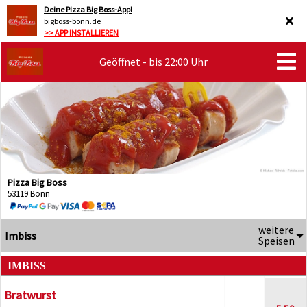
Deine Pizza Big Boss-App!
bigboss-bonn.de
>> APP INSTALLIEREN
Geöffnet - bis 22:00 Uhr
Pizza Big Boss
53119 Bonn
weitere
Imbiss
Speisen
IMBISS
Bratwurst