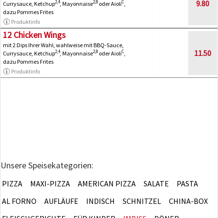
9.80
2,4
2,8
C
Currysauce, Ketchup
, Mayonnaise
oder Aioli
,
dazu Pommes Frites
Produktinfo
12 Chicken Wings
mit 2 Dips Ihrer Wahl, wahlweise mit BBQ-Sauce,
11.50
2,4
2,8
C
Currysauce, Ketchup
, Mayonnaise
oder Aioli
,
dazu Pommes Frites
Produktinfo
Unsere Speisekategorien:
PIZZA
MAXI-PIZZA
AMERICAN PIZZA
SALATE
PASTA
AL FORNO
AUFLÄUFE
INDISCH
SCHNITZEL
CHINA-BOX